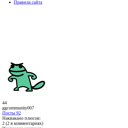
Правила сайта
44
ggcommunity007
Посты
92
Наквакано плюсов:
2 (2 в комментариях)